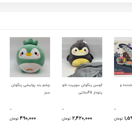
کوسن پنگوئن سوییت نانو
چشم بند پولیشی پنگوئن
فیگور
پتودار 45سانتی
سبز
Mojo
0
0
0
490,000
2,420,000
ومان
تومان
تومان