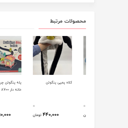
محصولات مرتبط
وئن سینه پنگوئن
کلاه پمپی پنگوئن
پله پنگوئن چرخدنده و
خانه دار 8700
0
0
1,590,000
440,000
930,000
تومان
تومان
ت