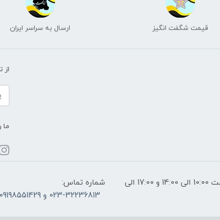
قیمت شگفت انگیز
ارسال به سراسر ایران
از 
ما ر
ساعات پاسخگویی: فقط روزهای غیر تعطیل از ساعت 10:00 الی 14:00 و 17:00 الی
شماره تماس:
023-32236813 و 09198551429