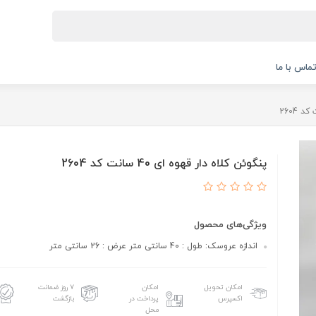
ماس با ما
پنگوئن کلاه دار قهوه ای 40 سانت کد 2604
ویژگی‌های محصول
اندازه عروسک: طول : 40 سانتی متر عرض : 26 سانتی متر
امکان تحویل
امکان
۷ روز ضمانت
اکسپرس
پرداخت در
بازگشت
محل