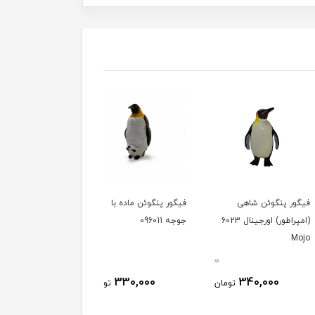
 پنگوئن شاهی
فیگور پنگوئن ماده با
فیگور جوجه پنگوئن
(امپراطور) اورجینال 6023
جوجه 096011
097011
0
0
270,000
330,000
340,000
تومان
تومان
توم