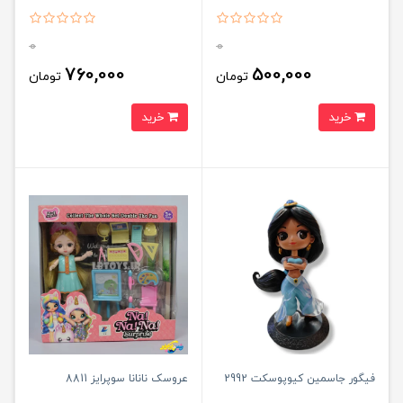
0
0
760,000
500,000
تومان
تومان
خرید
خرید
فیگور جاسمین کیوپوسکت 2992
عروسک نانانا سوپرایز 8811