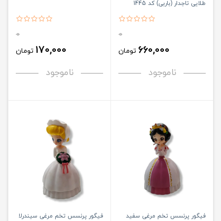
طلایی تاجدار (باربی) کد 1445
0
0
170,000
660,000
تومان
تومان
ناموجود
ناموجود
فیگور پرنسس تخم مرغی سفید
فیگور پرنسس تخم مرغی سیندرلا