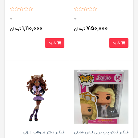
0
0
1,110,000
750,000
تومان
تومان
خرید
خرید
فیگور فانکو پاپ باربی لباس شاینی
فیگور دختر هیولایی دیزنی