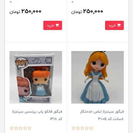
0
0
250,000
250,000
تومان
تومان
خرید
خرید
فیگور سیندرلا لباس خدمتکار
فیگور فانکو پاپ پرنسس سیندرلا
8سانت کد 3005
کد 1318