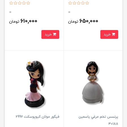
0
0
610,000
650,000
تومان
تومان
خرید
خرید
پرنسس تخم مرغي ياسمين
فیگور مولان کیوپوسکت 2992
30188