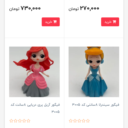
730,000
270,000
تومان
تومان
خرید
خرید
فیگور سیندرلا 8سانتی کد 3005
فیگور آریل پری دریایی 8سانت کد
3005