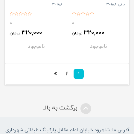
برفی 30188
30188
0
0
320,000
320,000
تومان
تومان
ناموجود
ناموجود
2
1
برگشت به بالا
آدرس ما: شاهرود خیابان امام مقابل پارکینگ طبقاتی شهرداری