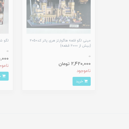
مینی لگو قلعه هاگوارتز هری پاتر کد2050
لگو شطر
(بیش از 2000 قطعه)
0
0
950,000
2,420,000 تومان
ناموج
ناموجود
خرید
خرید