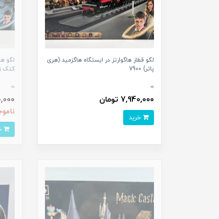
لگو قطار هاگوارتز در ایستگاه هاگزمید (هری
لگو ه
پاتر) 7900
کتک زن 0
0
0
7,940,000 تومان
900,000
ناموج
خرید
خرید