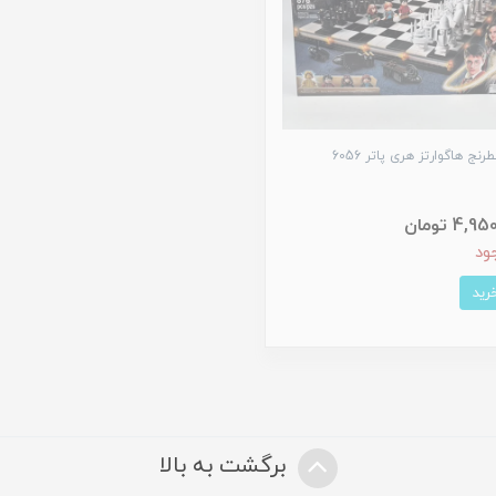
نج هاگوارتز هری پاتر 6056
4, تومان
ود
برگشت به بالا