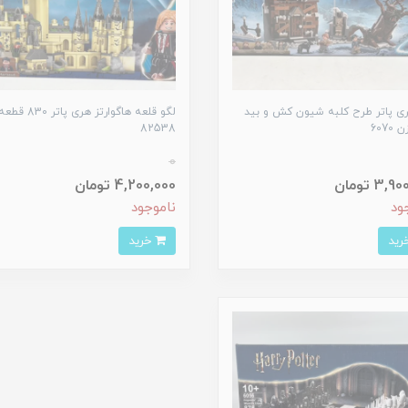
ری پاتر طرح کلبه شیون کش و بید
لگو قلعه هاگوارتز هری پا
607
82538
0
3, تومان
4,200,000 تومان
ود
ناموجود
خرید