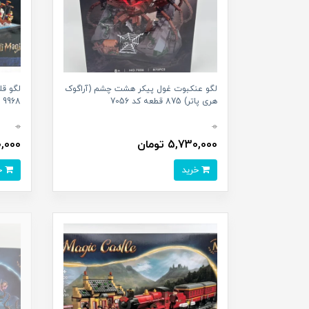
لگو عنکبوت غول پیکر هشت چشم (آراگوک
هری پاتر) 875 قطعه کد 7056
9968
0
0
5,730,000 تومان
900,000
خرید
خرید