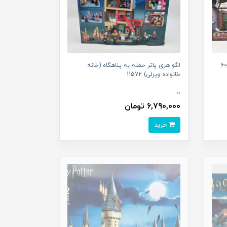
لگو هری پاتر حمله به پناهگاه (خانه
خانواده ویزلی) 11572
0
6,790,000 تومان
خرید