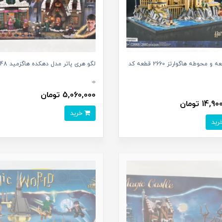
لگو قلعه و محوطه هاگوارتز 2660 قطعه کد
لگو هری پاتر مدل دهکده هاگزمید 6048
0
5,060,000 تومان
14, تومان
خرید