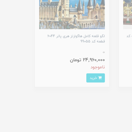
تر 830 قطعه کد
لگو قلعه کامل هاگوارتز هری پاتر 6044
قطعه کد 99055
0
24,960,000 تومان
ناموجود
خرید