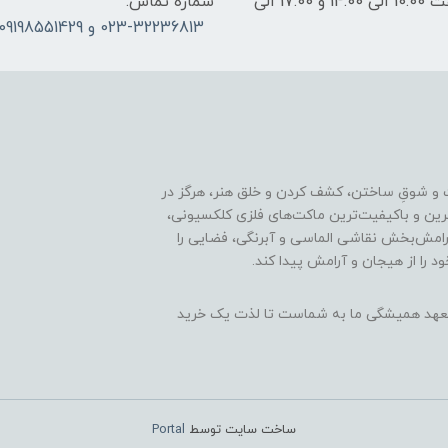
ساعات پاسخگویی: فقط روزهای غیر تعطیل از ساعت 10:00 الی 14:00 و 17:00 الی
شماره تماس:
023-32236813 و 09198551429
 و شوقِ ساختن، کشف کردن و خلق هنر، هرگز در
ترین و باکیفیت‌ترین ماکت‌های فلزی کلکسیونی،
رامش‌بخش نقاشی الماسی و آبرنگی، فضایی را
د را از هیجان و آرامش پیدا کند.
ن، تعهد همیشگی ما به شماست تا لذت یک خرید
ساخت سایت توسط
Portal