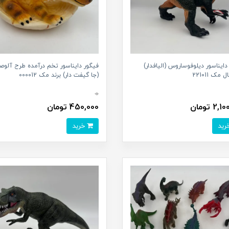
دایناسور دیلوفوساروس (الیافدار)
فیگور دایناسور تخم درآمده طرح آلو
 مک 221011
(جا گیفت دار) برند مک 000012
0
2 تومان
450,000 تومان
خرید