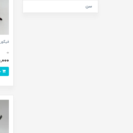
سن
فیگور 
0
550,000
خرید