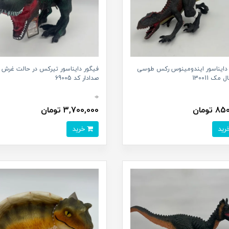
 دایناسور ایندومینوس رکس طوسی
فیگور دایناسور تیرکس در حالت غرش
 مک 130011
صدادار کد 69005
0
 تومان
3,700,000 تومان
خرید