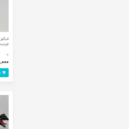
فیگور
اورجینال
0
850,000
خرید