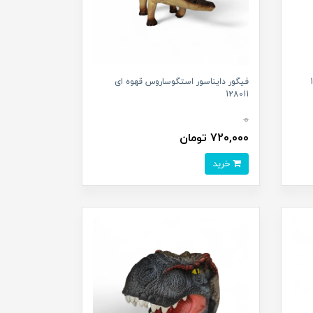
فیگور دایناسور استگوساروس قهوه ای
128011
0
720,000 تومان
خرید