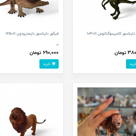
ایناسور کامپسوگناتوس 103011
فیگور دایناسور دایمترودون 125011
0
 تومان
690,000 تومان
خرید