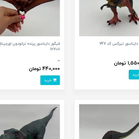
دایناسور تیرکس کد 747
فیگور دایناسور پرنده ترانودون اورجین
127011
0
1, تومان
440,000 تومان
خرید