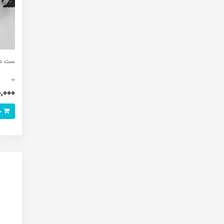
ست دایناسور 
0
320,000
خرید