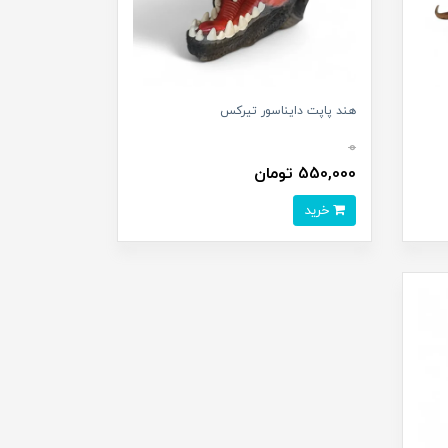
هند پاپت دایناسور تیرکس
0
550,000 تومان
خرید