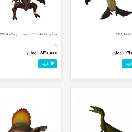
دها 238
فیگور اژدها بنفش اورجینال مک 129011
0
تومان
830,000 تومان
خرید