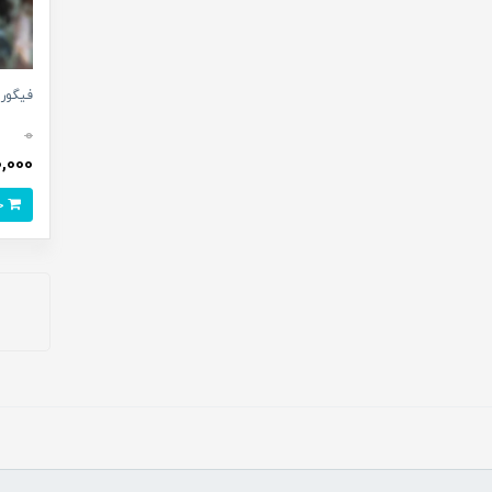
فیگور شی
0
490,000 
خرید