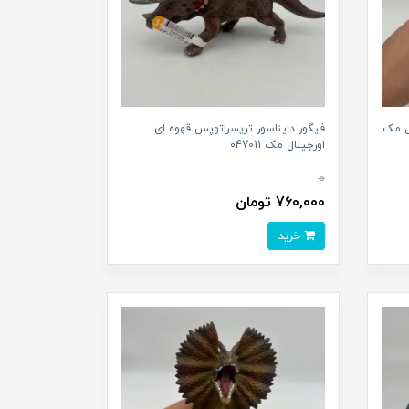
ال مک
فیگور دایناسور تریسراتوپس قهوه ای
اورجینال مک 047011
0
760,000 تومان
خرید