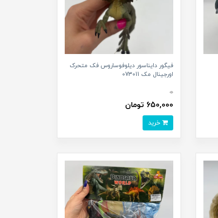
فیگور دایناسور دیلوفوساروس فک متحرک
اورجینال مک 073011
0
650,000 تومان
خرید