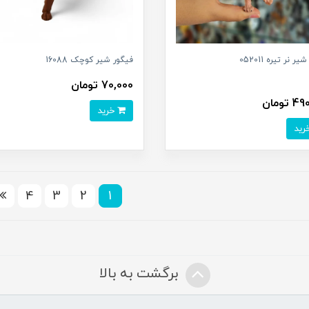
ر نر تیره 052011
فیگور شیر کوچک 16088
70,000 تومان
تومان
خرید
4
3
2
1
برگشت به بالا