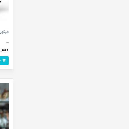
فیگور د
0
380,000
خرید