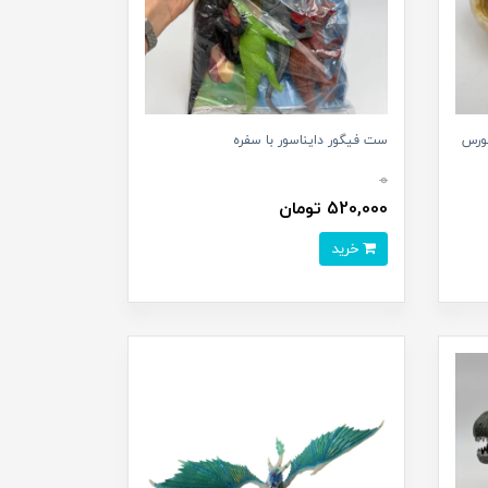
صورس
ست فیگور دایناسور با سفره
0
520,000 تومان
خرید