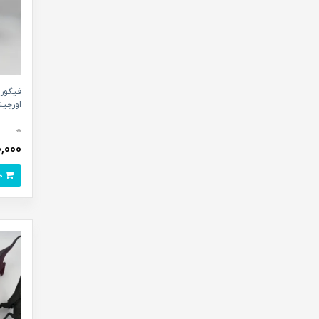
فیگور 
اورجینال
0
,100,000
خرید