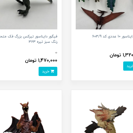
10 عددی کد 603/9
فیگور دایناسور تیرکس بزرگ فک متح
رنگ سبز تیره 323
0
1, تومان
1,470,000 تومان
خرید