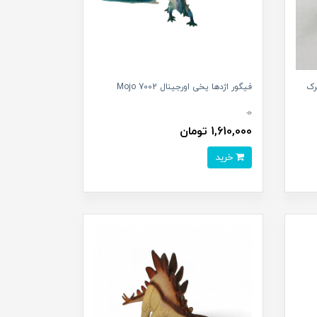
رک
فیگور اژدها یخی اورجینال 7002 Mojo
0
1,610,000 تومان
خرید