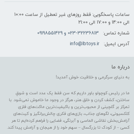
ساعات پاسخگویی: فقط روزهای غیر تعطیل از ساعت 10:00
الی 14:00 و 17:00 الی 21:00
شماره تماس:
023-32236813 و 09198551429
آدرس ایمیل:
info@lbtoys.ir
درباره ما
به دنیای سرگرمی و خلاقیت خوش آمدید!
ما در رئیس کوچولو باور داریم که سن فقط یک عدد است و شوقِ
ساختن، کشف کردن و خلق هنر، هرگز در وجود ما خاموش نمی‌شود. با
تمرکز بر گلچینی از محبوب‌ترین و باکیفیت‌ترین ماکت‌های فلزی
کلکسیونی، لگوهای جذاب، بازی‌های فکری چالش‌برانگیز و کیت‌های
آرامش‌بخش نقاشی الماسی و آبرنگی، فضایی را فراهم کرده‌ایم تا هر
کسی – از کودک تا بزرگسال – سهم خود را از هیجان و آرامش پیدا کند.