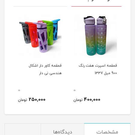
قمقمه اسپرت هفت رنگ
قمقمه کاور دار اشکال
بطری
900 میل 1337
هندسی نی دار
امسزم 
0
0
0
250,000
400,000
مان
تومان
تومان
مشخصات
دیدگاه‌ها