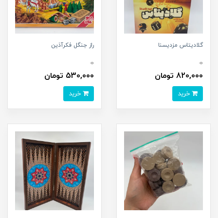
گلادیتاس مزدیسنا
راز جنگل فکرآذین
0
0
820,000 تومان
530,000 تومان
خرید
خرید