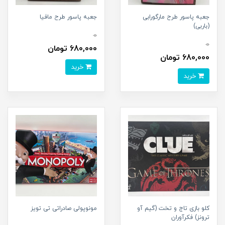
جعبه پاسور طرح مارگورابی
جعبه پاسور طرح مافیا
(باربی)
0
0
680,000 تومان
680,000 تومان
خرید
خرید
کلو بازی تاج و تخت (گیم آو
مونوپولی صادراتی تی تویز
ترونز) فکرآوران