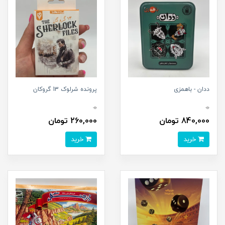
ددان - باهمزی
پرونده شرلوک 13 گروکان
0
0
840,000 تومان
260,000 تومان
خرید
خرید