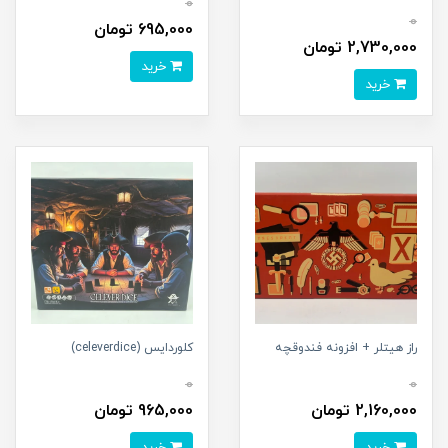
0
0
695,000 تومان
2,730,000 تومان
خرید
خرید
راز هیتلر + افزونه فندوقچه
کلوردایس (celeverdice)
0
0
2,160,000 تومان
965,000 تومان
خرید
خرید