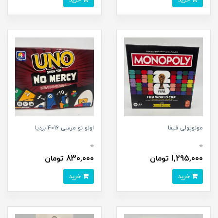
مونوپولی فیفا
اونو نو مرسی 4016 بردیا
0
0
1,295,000 تومان
830,000 تومان
خرید
خرید