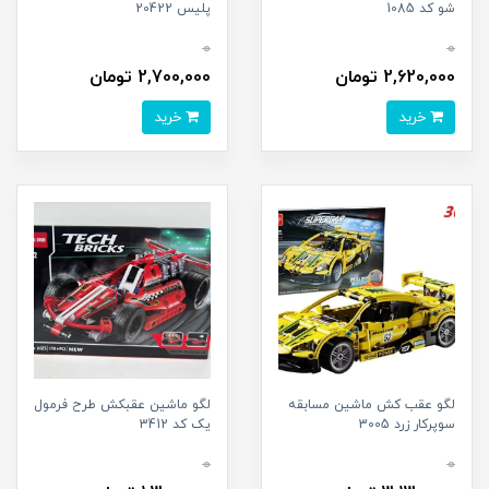
شو کد 1085
پلیس 20422
0
0
2,620,000 تومان
2,700,000 تومان
خرید
خرید
لگو عقب کش ماشین مسابقه
لگو ماشین عقبکش طرح فرمول
سوپرکار زرد 3005
یک کد 3412
0
0