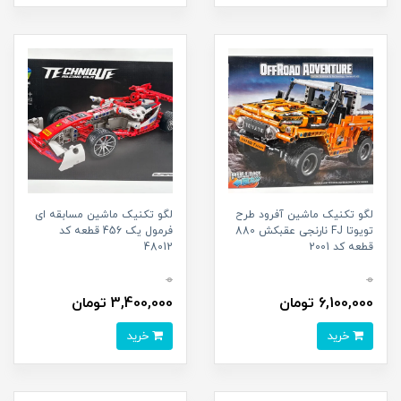
لگو تکنیک ماشین آفرود طرح
لگو تکنیک ماشین مسابقه ای
تویوتا FJ نارنجی عقبکش 880
فرمول یک 456 قطعه کد
قطعه کد 2001
48012
0
0
6,100,000 تومان
3,400,000 تومان
خرید
خرید