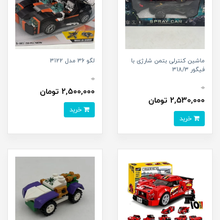
ماشین کنترلی بتمن شارژی با
لگو 36 مدل 3122
فیگور 318/3
0
0
2,500,000 تومان
2,530,000 تومان
خرید
خرید