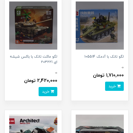
لگو تانک با آدمک 105514
لگو ماکت تانک با باکس شیشه
ای 203221
0
0
1,710,000 تومان
2,420,000 تومان
خرید
خرید