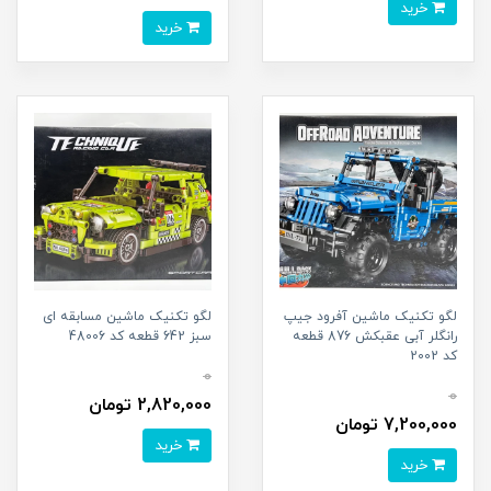
خرید
خرید
لگو تکنیک ماشین آفرود جیپ
لگو تکنیک ماشین مسابقه ای
رانگلر آبی عقبکش 876 قطعه
سبز 642 قطعه کد 48006
کد 2002
0
0
2,820,000 تومان
7,200,000 تومان
خرید
خرید