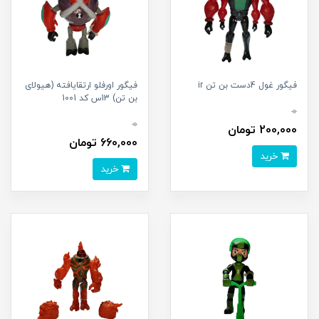
فیگور غول 4دست بن تن ir
فیگور اورفلو ارتقایافته (هیولای
بن تن) 13س کد 1001
0
0
200,000 تومان
660,000 تومان
خرید
خرید