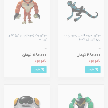
فیگور سریع السیر (هیولاي بن
فیگور رث (هیولای بن تن) 13س
تن) 11س کد 6007
کد 1001
0
0
480,000 تومان
580,000 تومان
ناموجود
ناموجود
خرید
خرید