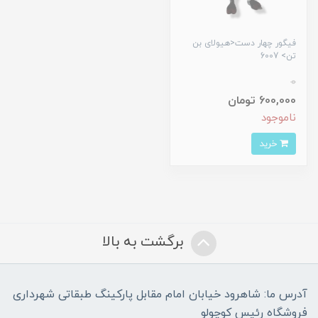
فیگور چهار دست<هیولای بن
تن> 6007
0
600,000 تومان
ناموجود
خرید
برگشت به بالا
آدرس ما: شاهرود خیابان امام مقابل پارکینگ طبقاتی شهرداری
فروشگاه رئیس کوچولو