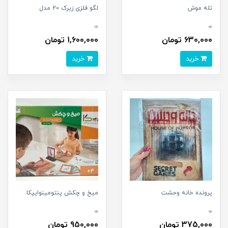
تله موش
لگو فلزی زیرک 20 مدل
0
0
630,000 تومان
1,600,000 تومان
خرید
خرید
پرونده خانه وحشت
میخ و چکش پنتومینوایپکا
0
0
375,000 تومان
950,000 تومان