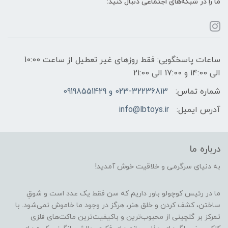
ما را در شبکه‌های اجتماعی دنبال کنید:
ساعات پاسخگویی: فقط روزهای غیر تعطیل از ساعت 10:00
الی 14:00 و 17:00 الی 21:00
شماره تماس:
023-32236813 و 09198551429
آدرس ایمیل:
info@lbtoys.ir
درباره ما
به دنیای سرگرمی و خلاقیت خوش آمدید!
ما در رئیس کوچولو باور داریم که سن فقط یک عدد است و شوقِ
ساختن، کشف کردن و خلق هنر، هرگز در وجود ما خاموش نمی‌شود. با
تمرکز بر گلچینی از محبوب‌ترین و باکیفیت‌ترین ماکت‌های فلزی