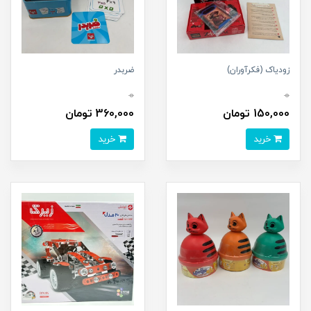
زودیاک (فکرآوران)
ضربدر
0
0
150,000 تومان
360,000 تومان
خرید
خرید