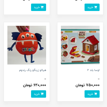
خرید
خرید
اوسا بلد 2
هیالو زینگو رنگ رندوم
0
0
750,000 تومان
620,000 تومان
خرید
خرید