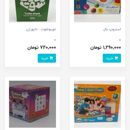
استروپ بال
توربوشوت - دایورژن
0
0
1,290,000 تومان
720,000 تومان
خرید
خرید