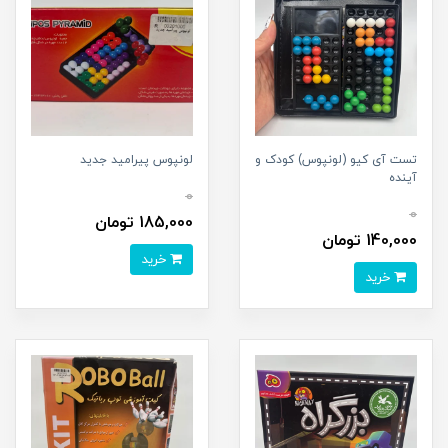
تست آی کیو (لونپوس) کودک و
لونپوس پیرامید جدید
آینده
0
0
185,000 تومان
140,000 تومان
خرید
خرید