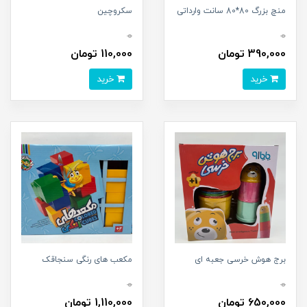
منچ بزرگ 80*80 سانت وارداتی
سکروچین
0
0
390,000 تومان
110,000 تومان
خرید
خرید
برج هوش خرسی جعبه ای
مکعب های رنگی سنجاقک
0
0
650,000 تومان
1,110,000 تومان