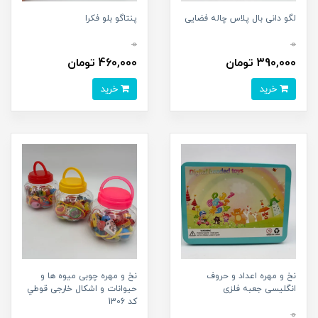
لگو دانی بال پلاس چاله فضایی
پنتاگو بلو فکرا
0
0
390,000 تومان
460,000 تومان
خرید
خرید
نخ و مهره اعداد و حروف
نخ و مهره چوبی میوه ها و
انگلیسی جعبه فلزی
حیوانات و اشکال خارجی قوطي
کد 1306
0