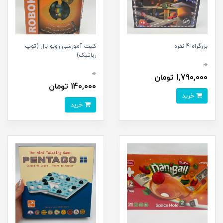
بزرگراه 4 نفره
کیت آموزشی روبو بال (توپ
رباتیک)
0
0
1,790,000 تومان
140,000 تومان
خرید
خرید