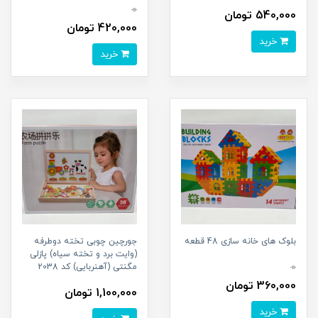
0
540,000 تومان
420,000 تومان
خرید
خرید
بلوک های خانه سازی 48 قطعه
جورچین چوبی تخته دوطرفه
(وایت برد و تخته سیاه) پازلی
0
مگنتی (آهنربایی) کد 2038
360,000 تومان
1,100,000 تومان
خرید