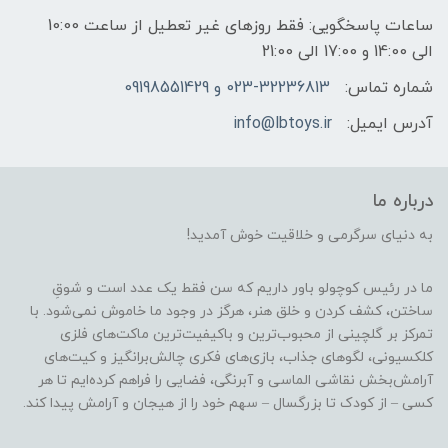
ساعات پاسخگویی: فقط روزهای غیر تعطیل از ساعت 10:00
الی 14:00 و 17:00 الی 21:00
شماره تماس:
023-32236813 و 09198551429
آدرس ایمیل:
info@lbtoys.ir
درباره ما
به دنیای سرگرمی و خلاقیت خوش آمدید!
ما در رئیس کوچولو باور داریم که سن فقط یک عدد است و شوقِ
ساختن، کشف کردن و خلق هنر، هرگز در وجود ما خاموش نمی‌شود. با
تمرکز بر گلچینی از محبوب‌ترین و باکیفیت‌ترین ماکت‌های فلزی
کلکسیونی، لگوهای جذاب، بازی‌های فکری چالش‌برانگیز و کیت‌های
آرامش‌بخش نقاشی الماسی و آبرنگی، فضایی را فراهم کرده‌ایم تا هر
کسی – از کودک تا بزرگسال – سهم خود را از هیجان و آرامش پیدا کند.