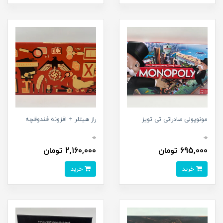
مونوپولی صادراتی تی تویز
راز هیتلر + افزونه فندوقچه
0
0
695,000 تومان
2,160,000 تومان
خرید
خرید