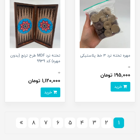
مهره تخته نرد 3 خط پلاستیکی
تخته نرد MDF طرح ترنج (بدون
مهره) کد 9939
0
0
195,000 تومان
1,120,000 تومان
خرید
خرید
8
7
6
5
4
3
2
1