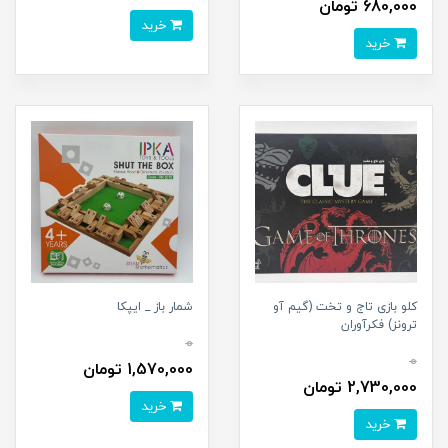
680,000 تومان
خرید
خرید
کلو بازی تاج و تخت (گیم آو
شمار باز _ ایپکا
ترونز) فکرآوران
0
0
1,570,000 تومان
2,730,000 تومان
خرید
خرید