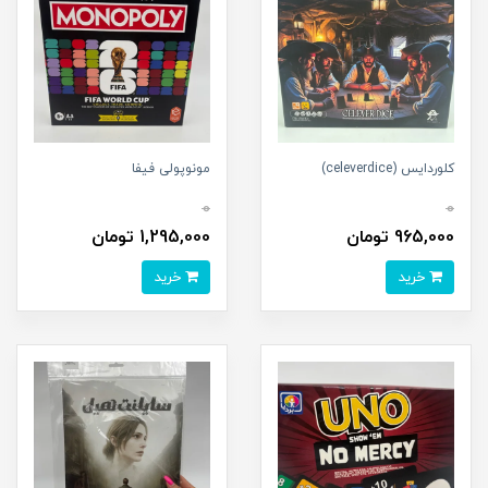
کلوردایس (celeverdice)
مونوپولی فیفا
0
0
965,000 تومان
1,295,000 تومان
خرید
خرید