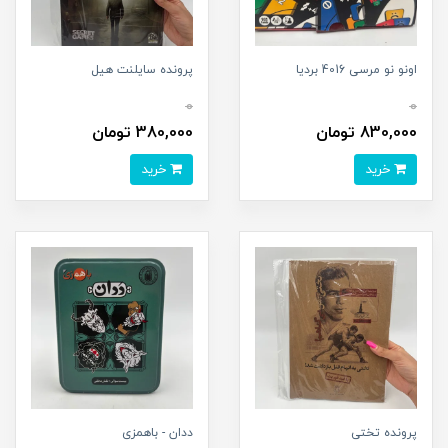
اونو نو مرسی 4016 بردیا
پرونده سایلنت هیل
0
0
830,000 تومان
380,000 تومان
خرید
خرید
پرونده تختی
ددان - باهمزی