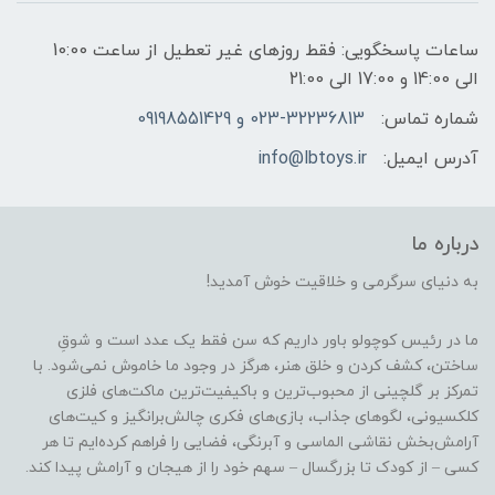
ساعات پاسخگویی: فقط روزهای غیر تعطیل از ساعت 10:00
الی 14:00 و 17:00 الی 21:00
شماره تماس:
023-32236813 و 09198551429
آدرس ایمیل:
info@lbtoys.ir
درباره ما
به دنیای سرگرمی و خلاقیت خوش آمدید!
ما در رئیس کوچولو باور داریم که سن فقط یک عدد است و شوقِ
ساختن، کشف کردن و خلق هنر، هرگز در وجود ما خاموش نمی‌شود. با
تمرکز بر گلچینی از محبوب‌ترین و باکیفیت‌ترین ماکت‌های فلزی
کلکسیونی، لگوهای جذاب، بازی‌های فکری چالش‌برانگیز و کیت‌های
آرامش‌بخش نقاشی الماسی و آبرنگی، فضایی را فراهم کرده‌ایم تا هر
کسی – از کودک تا بزرگسال – سهم خود را از هیجان و آرامش پیدا کند.