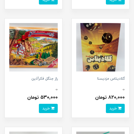
گلادیتاس مزدیسنا
راز جنگل فکرآذین
0
0
820,000 تومان
530,000 تومان
خرید
خرید