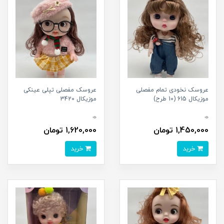
عروسک نخودی تمام مفصلی
عروسک مفصلی تپلی عینکی
موزیکال 615 (10 طرح)
موزیکال 3420
0
0
1,450,000 تومان
1,620,000 تومان
خرید
خرید