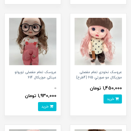
عروسک نخودی تمام مفصلی
عروسک تمام مفصلی توپولو
موزیکال مو صورتي 615 (4طرح)
عینکی موزیکال 614
1,450,000 تومان
0
1,930,000 تومان
خرید
خرید