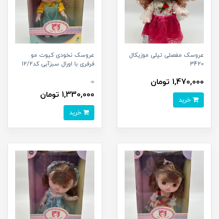
عروسک مفصلی تپلی موزیکال
عروسک نخودی کیوت مو
3420
فرفری با اورال سبزآبی کد12/2
1,470,000 تومان
0
1,330,000 تومان
خرید
خرید