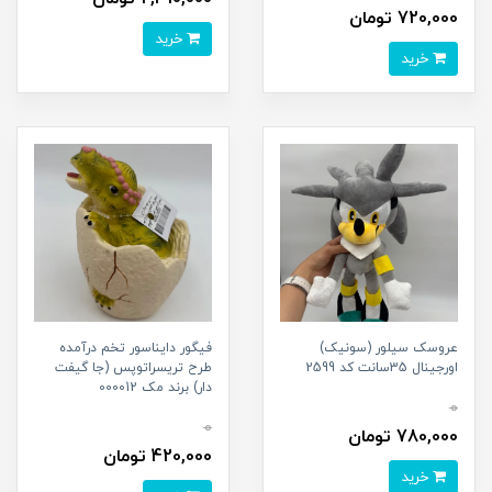
720,000 تومان
خرید
خرید
عروسک سیلور (سونیک)
فیگور دایناسور تخم درآمده
اورجینال 35سانت کد 2599
طرح تریسراتوپس (جا گیفت
دار) برند مک 000012
0
0
780,000 تومان
420,000 تومان
خرید