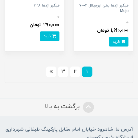
فیگور اژدها یخی اورجینال 7002
فیگور اژدها 238
Mojo
0
0
290,000 تومان
1,610,000 تومان
خرید
خرید
3
2
1
برگشت به بالا
آدرس ما: شاهرود خیابان امام مقابل پارکینگ طبقاتی شهرداری
فروشگاه رئیس کوچولو