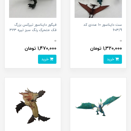
ست دایناسور 10 عددی کد
فیگور دایناسور تیرکس بزرگ
603/9
فک متحرک رنگ سبز تیره 323
0
0
1,320,000 تومان
1,470,000 تومان
خرید
خرید