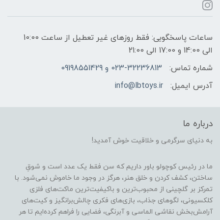
ساعات پاسخگویی: فقط روزهای غیر تعطیل از ساعت 10:00
الی 14:00 و 17:00 الی 21:00
شماره تماس:
023-32236813 و 09198551429
آدرس ایمیل:
info@lbtoys.ir
درباره ما
به دنیای سرگرمی و خلاقیت خوش آمدید!
ما در رئیس کوچولو باور داریم که سن فقط یک عدد است و شوقِ
ساختن، کشف کردن و خلق هنر، هرگز در وجود ما خاموش نمی‌شود. با
تمرکز بر گلچینی از محبوب‌ترین و باکیفیت‌ترین ماکت‌های فلزی
کلکسیونی، لگوهای جذاب، بازی‌های فکری چالش‌برانگیز و کیت‌های
آرامش‌بخش نقاشی الماسی و آبرنگی، فضایی را فراهم کرده‌ایم تا هر