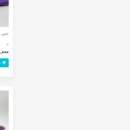
خمیر سطلی 2
0
460,000 
خرید