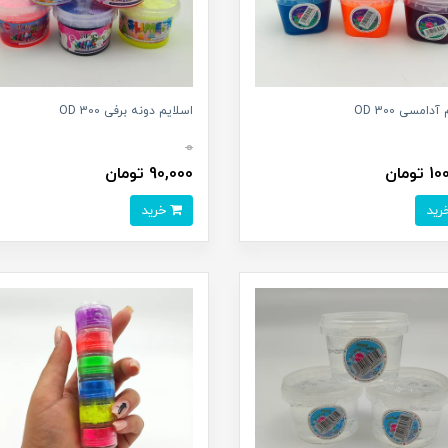
دامسی 300 OD
اسلایم دونه برفی 300 OD
0
تومان
90,000 تومان
خرید