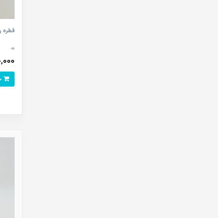
قطره رن
0
20,000 ت
خرید