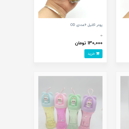
پودر اکلیل 6عددی OD
0
130,000 تومان
خرید