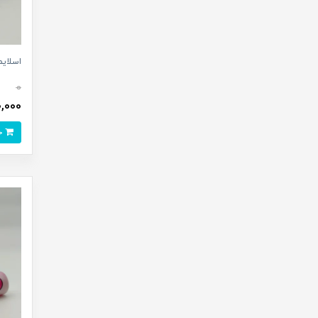
اسلایم 
0
90,000 تو
خرید