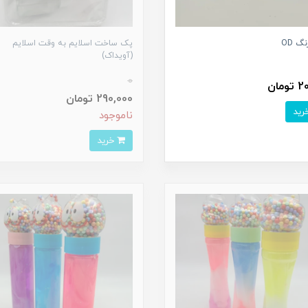
گ OD
پک ساخت اسلایم به وقت اسلایم
(آویداک)
0
ومان
290,000 تومان
ناموجود
خرید