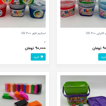
لیلی 300 OD
اسلایم فلور 300 OD
0
مان
90,000 تومان
خرید