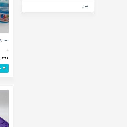
سن
اسلایم اک
0
90,000 تو
خرید