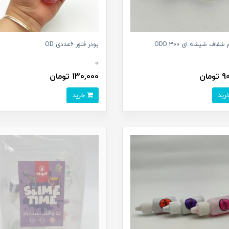
شفاف شیشه ای 300 ODD
پودر فلور 6عددی OD
0
مان
130,000 تومان
خرید