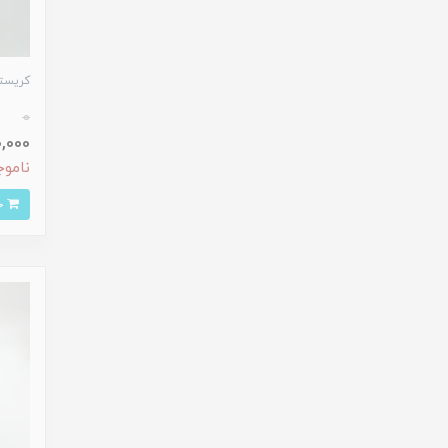
کریستا
0
230,000
ناموج
خرید