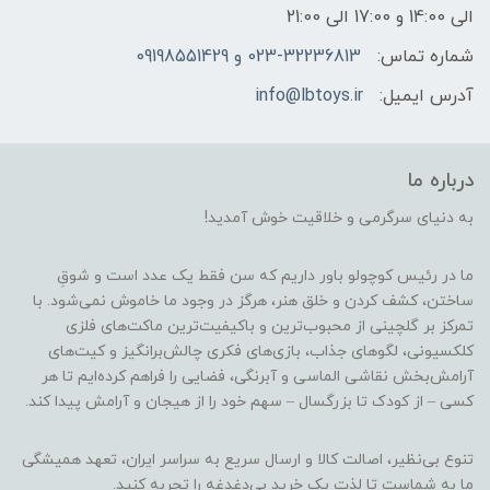
الی 14:00 و 17:00 الی 21:00
شماره تماس:
023-32236813 و 09198551429
آدرس ایمیل:
info@lbtoys.ir
درباره ما
به دنیای سرگرمی و خلاقیت خوش آمدید!
ما در رئیس کوچولو باور داریم که سن فقط یک عدد است و شوقِ
ساختن، کشف کردن و خلق هنر، هرگز در وجود ما خاموش نمی‌شود. با
تمرکز بر گلچینی از محبوب‌ترین و باکیفیت‌ترین ماکت‌های فلزی
کلکسیونی، لگوهای جذاب، بازی‌های فکری چالش‌برانگیز و کیت‌های
آرامش‌بخش نقاشی الماسی و آبرنگی، فضایی را فراهم کرده‌ایم تا هر
کسی – از کودک تا بزرگسال – سهم خود را از هیجان و آرامش پیدا کند.
تنوع بی‌نظیر، اصالت کالا و ارسال سریع به سراسر ایران، تعهد همیشگی
ما به شماست تا لذت یک خرید بی‌دغدغه را تجربه کنید.