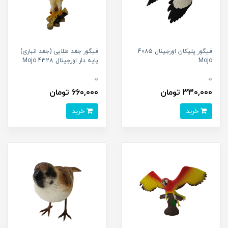
فیگور پلیکان اورجینال 4085
فیگور جغد طلایی (جغد انباری)
Mojo
پایه دار اورجینال 4328 Mojo
0
0
330,000 تومان
660,000 تومان
خرید
خرید