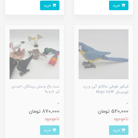
خرید
خرید
فیگور طوطی ماکائو آبی و زرد
ست باغ وحش پرندگان 6عددی
اورجینال 2594 Mojo
کد 908/6
0
0
520,000 تومان
870,000 تومان
ناموجود
ناموجود
خرید
خرید