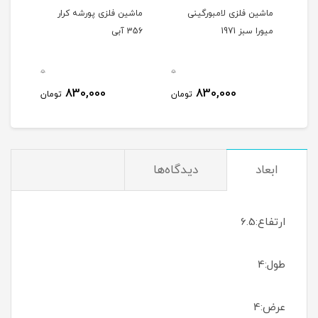
رد
ماشین فلزی لامبورگینی
ماشین فلزی پورشه کرار
ماشی
میورا سبز 1971
356 آبی
356 شیری
0
0
0
830,000
830,000
مان
تومان
تومان
ابعاد
دیدگاه‌ها
ارتفاع:6.5
طول:4
عرض:4