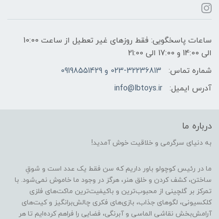
ساعات پاسخگویی: فقط روزهای غیر تعطیل از ساعت 10:00
الی 14:00 و 17:00 الی 21:00
شماره تماس:
023-32236813 و 09198551429
آدرس ایمیل:
info@lbtoys.ir
درباره ما
به دنیای سرگرمی و خلاقیت خوش آمدید!
ما در رئیس کوچولو باور داریم که سن فقط یک عدد است و شوقِ
ساختن، کشف کردن و خلق هنر، هرگز در وجود ما خاموش نمی‌شود. با
تمرکز بر گلچینی از محبوب‌ترین و باکیفیت‌ترین ماکت‌های فلزی
کلکسیونی، لگوهای جذاب، بازی‌های فکری چالش‌برانگیز و کیت‌های
آرامش‌بخش نقاشی الماسی و آبرنگی، فضایی را فراهم کرده‌ایم تا هر