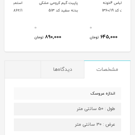
پاپیت گیم کرومی مشکی
استمپر ناخن کرومی موش
ست 
بدنه سفید کد 513
862/1
کرو
سایه 1
0
0
0
1,995,000
890,000
ومان
تومان
تومان
مشخصات
دیدگاه‌ها
اندازه عروسک
طول : 50 سانتی متر
عرض : 30 سانتی متر