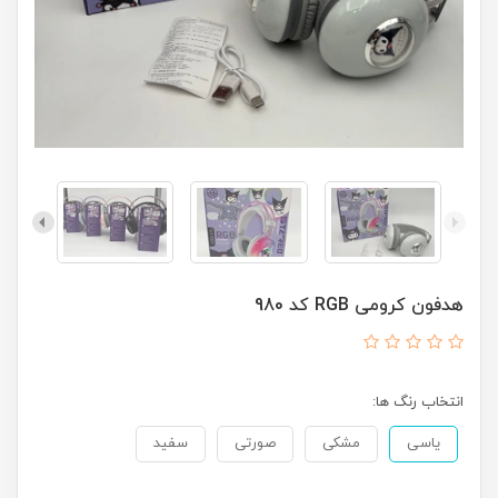
هدفون کرومی RGB کد 980
انتخاب رنگ ها:
یاسی
مشکی
صورتی
سفید