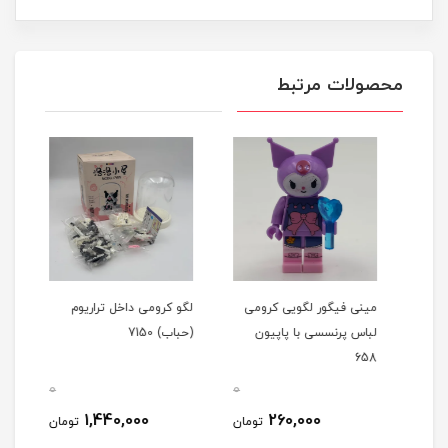
محصولات مرتبط
ی
مینی فیگور لگویی کرومی
لگو کرومی داخل تراریوم
لباس پرنسسی با پاپیون
(حباب) 7150
6 سال
658
0
0
0
1,440,000
260,000
مان
تومان
تومان