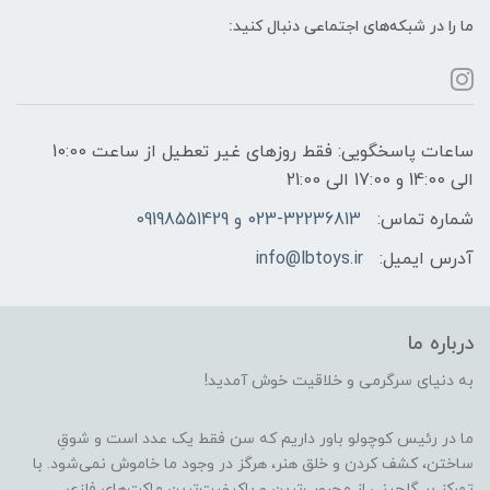
ما را در شبکه‌های اجتماعی دنبال کنید:
ساعات پاسخگویی: فقط روزهای غیر تعطیل از ساعت 10:00
الی 14:00 و 17:00 الی 21:00
شماره تماس:
023-32236813 و 09198551429
آدرس ایمیل:
info@lbtoys.ir
درباره ما
به دنیای سرگرمی و خلاقیت خوش آمدید!
ما در رئیس کوچولو باور داریم که سن فقط یک عدد است و شوقِ
ساختن، کشف کردن و خلق هنر، هرگز در وجود ما خاموش نمی‌شود. با
تمرکز بر گلچینی از محبوب‌ترین و باکیفیت‌ترین ماکت‌های فلزی