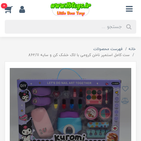
0
خانه
فهرست محصولات
ست کامل استمپر ناخن کرومی با لاک خشک کن و سایه 862/11