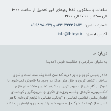
ساعات پاسخگویی: فقط روزهای غیر تعطیل از ساعت 10:00
الی 14:00 و 17:00 الی 21:00
شماره تماس:
023-32236813 و 09198551429
آدرس ایمیل:
info@lbtoys.ir
درباره ما
به دنیای سرگرمی و خلاقیت خوش آمدید!
ما در رئیس کوچولو باور داریم که سن فقط یک عدد است و شوقِ
ساختن، کشف کردن و خلق هنر، هرگز در وجود ما خاموش نمی‌شود. با
تمرکز بر گلچینی از محبوب‌ترین و باکیفیت‌ترین ماکت‌های فلزی
کلکسیونی، لگوهای جذاب، بازی‌های فکری چالش‌برانگیز و کیت‌های
آرامش‌بخش نقاشی الماسی و آبرنگی، فضایی را فراهم کرده‌ایم تا هر
کسی – از کودک تا بزرگسال – سهم خود را از هیجان و آرامش پیدا کند.