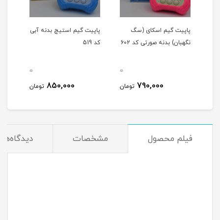
پاپیت گیم اسکای (سگ
پاپیت گیم استیچ بدنه آبی
پاپیت
نگهبان) بدنه صورتی کد 602
کد 519
طوسی ک
0
0
0
850,000
790,000
ن
تومان
تومان
فیلم محصول
مشخصات
دیدگاه‌ها