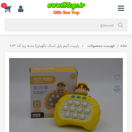
0
خانه
فهرست محصولات
پاپیت گیم رابل (سگ نگهبان) بدنه زرد کد 603