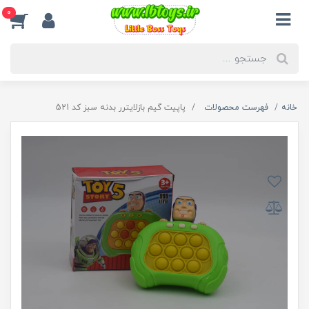
0
خانه
فهرست محصولات
پاپیت گیم بازلایترر بدنه سبز کد 521