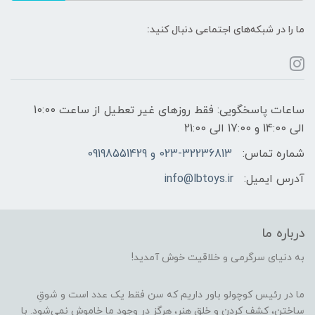
ما را در شبکه‌های اجتماعی دنبال کنید:
ساعات پاسخگویی: فقط روزهای غیر تعطیل از ساعت 10:00
الی 14:00 و 17:00 الی 21:00
شماره تماس:
023-32236813 و 09198551429
آدرس ایمیل:
info@lbtoys.ir
درباره ما
به دنیای سرگرمی و خلاقیت خوش آمدید!
ما در رئیس کوچولو باور داریم که سن فقط یک عدد است و شوقِ
ساختن، کشف کردن و خلق هنر، هرگز در وجود ما خاموش نمی‌شود. با