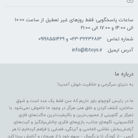
ساعات پاسخگویی: فقط روزهای غیر تعطیل از ساعت 10:00
الی 14:00 و 17:00 الی 21:00
شماره تماس:
023-32236813 و 09198551429
آدرس ایمیل:
info@lbtoys.ir
درباره ما
به دنیای سرگرمی و خلاقیت خوش آمدید!
ما در رئیس کوچولو باور داریم که سن فقط یک عدد است و شوقِ
ساختن، کشف کردن و خلق هنر، هرگز در وجود ما خاموش نمی‌شود. با
تمرکز بر گلچینی از محبوب‌ترین و باکیفیت‌ترین ماکت‌های فلزی
کلکسیونی، لگوهای جذاب، بازی‌های فکری چالش‌برانگیز و کیت‌های
آرامش‌بخش نقاشی الماسی و آبرنگی، فضایی را فراهم کرده‌ایم تا هر
کسی – از کودک تا بزرگسال – سهم خود را از هیجان و آرامش پیدا کند.