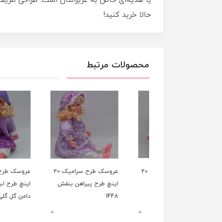
یا هدیه‌ای خاص به عزیزانتان است. طراحی ظریف
حالا خرید کنید!
محصولات مرتبط
عروسک طرح سرامیک 20
عروسک طرح سرامیک 20
چ طرح کت صورتی
اینچ طرح پیراهن بنفش
اینچ طرح لباس بنفش
ه 1448
1448
دامن گل گلی 1448
0
0