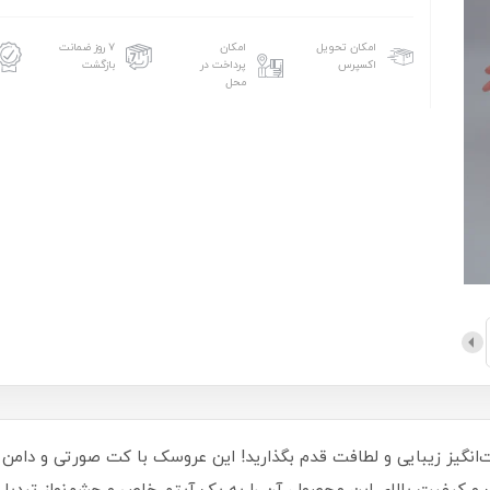
امکان تحویل
امکان
۷ روز ضمانت
اکسپرس
پرداخت در
بازگشت
محل
اینچ، به دنیای شگفت‌انگیز زیبایی و لطافت قدم بگذارید! این عروسک با کت صورتی و