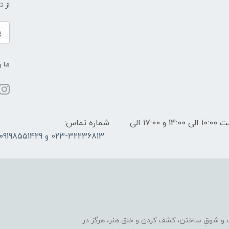
از 
ما ر
ساعات پاسخگویی: فقط روزهای غیر تعطیل از ساعت 10:00 الی 14:00 و 17:00 الی
شماره تماس:
023-32236813 و 09198551429
 و شوقِ ساختن، کشف کردن و خلق هنر، هرگز در