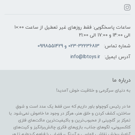
ساعات پاسخگویی: فقط روزهای غیر تعطیل از ساعت 10:00
الی 14:00 و 17:00 الی 21:00
شماره تماس:
023-32236813 و 09198551429
آدرس ایمیل:
info@lbtoys.ir
درباره ما
به دنیای سرگرمی و خلاقیت خوش آمدید!
ما در رئیس کوچولو باور داریم که سن فقط یک عدد است و شوقِ
ساختن، کشف کردن و خلق هنر، هرگز در وجود ما خاموش نمی‌شود. با
تمرکز بر گلچینی از محبوب‌ترین و باکیفیت‌ترین ماکت‌های فلزی
کلکسیونی، لگوهای جذاب، بازی‌های فکری چالش‌برانگیز و کیت‌های
آرامش‌بخش نقاشی الماسی و آبرنگی، فضایی را فراهم کرده‌ایم تا هر