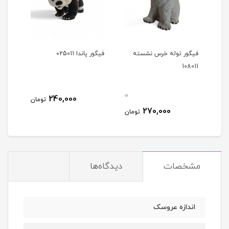
فیگور توله خرس نشسته
فیگور پاندا 025011
فیگور 
108011
0
0
240,000
تومان
270,000
مان
تومان
مشخصات
دیدگاه‌ها
اندازه عروسک