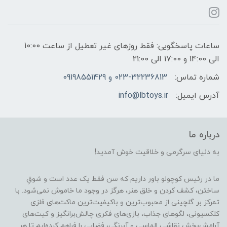
ساعات پاسخگویی: فقط روزهای غیر تعطیل از ساعت 10:00
الی 14:00 و 17:00 الی 21:00
شماره تماس:
023-32236813 و 09198551429
آدرس ایمیل:
info@lbtoys.ir
درباره ما
به دنیای سرگرمی و خلاقیت خوش آمدید!
ما در رئیس کوچولو باور داریم که سن فقط یک عدد است و شوقِ
ساختن، کشف کردن و خلق هنر، هرگز در وجود ما خاموش نمی‌شود. با
تمرکز بر گلچینی از محبوب‌ترین و باکیفیت‌ترین ماکت‌های فلزی
کلکسیونی، لگوهای جذاب، بازی‌های فکری چالش‌برانگیز و کیت‌های
آرامش‌بخش نقاشی الماسی و آبرنگی، فضایی را فراهم کرده‌ایم تا هر