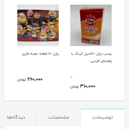
چسب پازل 120میل کینگ با
پازل 60 قطعه جعبه فلزی
پازل 100 قطعه جعبه ف
راهنمای فارسی
0
0
260,000
تومان
310,000
مان
تومان
توضیحات
مشخصات
دیدگاه‌ها