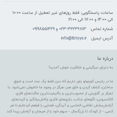
ساعات پاسخگویی: فقط روزهای غیر تعطیل از ساعت 10:00
الی 14:00 و 17:00 الی 21:00
شماره تماس:
023-32236813 و 09198551429
آدرس ایمیل:
info@lbtoys.ir
درباره ما
به دنیای سرگرمی و خلاقیت خوش آمدید!
ما در رئیس کوچولو باور داریم که سن فقط یک عدد است و شوقِ
ساختن، کشف کردن و خلق هنر، هرگز در وجود ما خاموش نمی‌شود. با
تمرکز بر گلچینی از محبوب‌ترین و باکیفیت‌ترین ماکت‌های فلزی
کلکسیونی، لگوهای جذاب، بازی‌های فکری چالش‌برانگیز و کیت‌های
آرامش‌بخش نقاشی الماسی و آبرنگی، فضایی را فراهم کرده‌ایم تا هر
کسی – از کودک تا بزرگسال – سهم خود را از هیجان و آرامش پیدا کند.