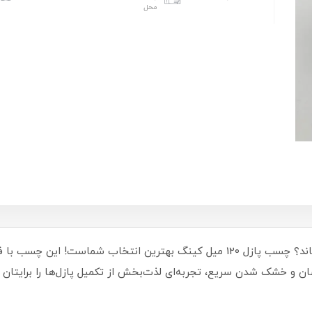
محل
آیا می‌خواهید پازلتان همیشه درست و محکم بماند؟ چسب پازل 120 میل کینگ بهترین
آسان و خشک شدن سریع، تجربه‌ای لذت‌بخش از تکمیل پازل‌ها را برایتان