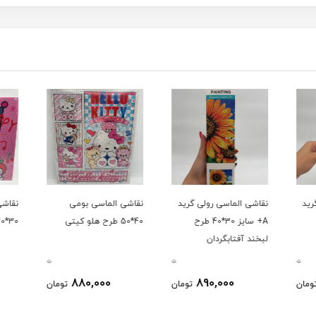
رید
نقاشی الماسی رولی گرید
نقاشی الماسی بومی
نقاشی
A+ سایز 30*40 طرح
40*50 طرح هلو کیتی
30*30 کرومی هپی
لبخند آفتابگردان
0
0
0
880,000
890,000
ومان
تومان
تومان