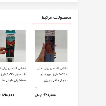
محصولات مرتبط
شی الماسی رولی سایز
نقاشی الماسی رولی سایز
نقاشی الماسی رولی گ
40 *50 طرح پروانه ها در
40 *50 طرح عبور قطار
A+ سایز 30*40 طرح
رز
بخار از جنگل پاییزی
همنشینی طوطی ها
0
0
890,000
920,000
920,000
تومان
تومان
ت