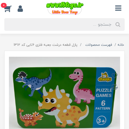
0
خانه
فهرست محصولات
پازل قطعه درشت جعبه فلزی 6تایی کد 1312