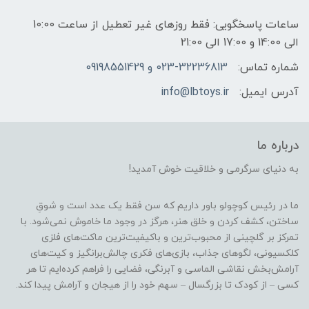
ساعات پاسخگویی: فقط روزهای غیر تعطیل از ساعت 10:00
الی 14:00 و 17:00 الی 21:00
شماره تماس:
023-32236813 و 09198551429
آدرس ایمیل:
info@lbtoys.ir
درباره ما
به دنیای سرگرمی و خلاقیت خوش آمدید!
ما در رئیس کوچولو باور داریم که سن فقط یک عدد است و شوقِ
ساختن، کشف کردن و خلق هنر، هرگز در وجود ما خاموش نمی‌شود. با
تمرکز بر گلچینی از محبوب‌ترین و باکیفیت‌ترین ماکت‌های فلزی
کلکسیونی، لگوهای جذاب، بازی‌های فکری چالش‌برانگیز و کیت‌های
آرامش‌بخش نقاشی الماسی و آبرنگی، فضایی را فراهم کرده‌ایم تا هر
کسی – از کودک تا بزرگسال – سهم خود را از هیجان و آرامش پیدا کند.