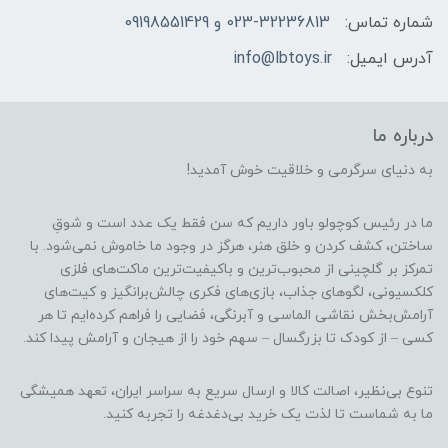
شماره تماس:
023-32236813 و 09198551429
آدرس ایمیل:
info@lbtoys.ir
درباره ما
به دنیای سرگرمی و خلاقیت خوش آمدید!
ما در رئیس کوچولو باور داریم که سن فقط یک عدد است و شوقِ
ساختن، کشف کردن و خلق هنر، هرگز در وجود ما خاموش نمی‌شود. با
تمرکز بر گلچینی از محبوب‌ترین و باکیفیت‌ترین ماکت‌های فلزی
کلکسیونی، لگوهای جذاب، بازی‌های فکری چالش‌برانگیز و کیت‌های
آرامش‌بخش نقاشی الماسی و آبرنگی، فضایی را فراهم کرده‌ایم تا هر
کسی – از کودک تا بزرگسال – سهم خود را از هیجان و آرامش پیدا کند.
تنوع بی‌نظیر، اصالت کالا و ارسال سریع به سراسر ایران، تعهد همیشگی
ما به شماست تا لذت یک خرید بی‌دغدغه را تجربه کنید.