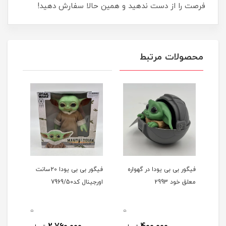
فرصت را از دست ندهید و همین حالا سفارش دهید!
محصولات مرتبط
ه
فیگور بی بی یودا در گهواره
فیگور بی بی یودا 20سانت
فیگو
معلق خود 2993
اورجینال کد7969/50
خورد
028
0
0
0