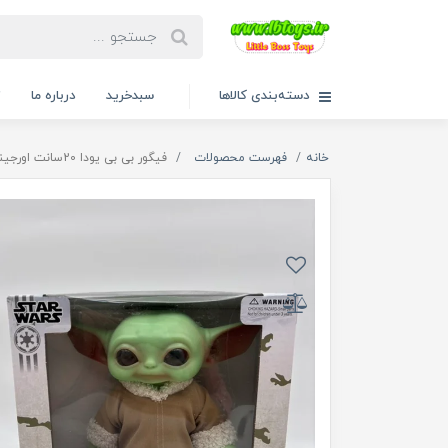
دسته‌بندی کالاها
سبدخرید
درباره ما
ت
خانه
فهرست محصولات
فیگور بی بی یودا 20سانت اورجینال کد7969/50