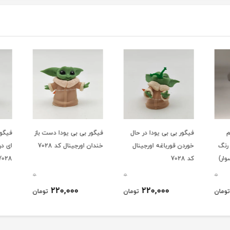
فیگور بی بی یودا در حال
فیگور بی بی یودا دست باز
فیگور 
رنگ
خوردن قورباغه اورجينال
خندان اورجينال کد 7028
ای در
ار)
کد 7028
7028
0
0
0
220,000
220,000
ومان
تومان
تومان