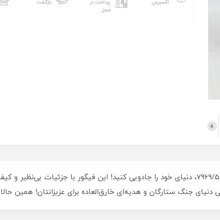
اکسپرس
پرداخت در
بازگشت
محل
با فیگور بی‌بی یودا 20 سانتی‌متری اورجینال کد 7969/50، دنیای خود را جادویی کنید! این فیگور 
ی دنیای جنگ ستارگان و هدیه‌ای خارق‌العاده برای عزیزانتان! همین حال