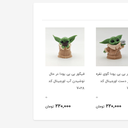
بی بی یودا گوی نقره
فیگور بی بی یودا در حال
لگو مینی فیگور زامبی
 دست اورجینال کد
نوشیدن آب اورجینال کد
ماینکرافت 9036بی تی
7028
0
0
110,000
220,000
220,000
تومان
تومان
توم