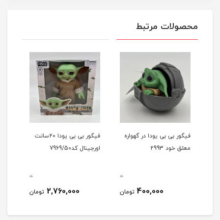
محصولات مرتبط
فیگور بی بی یودا در گهواره
فیگور بی بی یودا 20سانت
فیگو
معلق خود 2993
اورجینال کد7969/50
خورد
028
0
0
0
2,760,000
400,000
مان
تومان
تومان