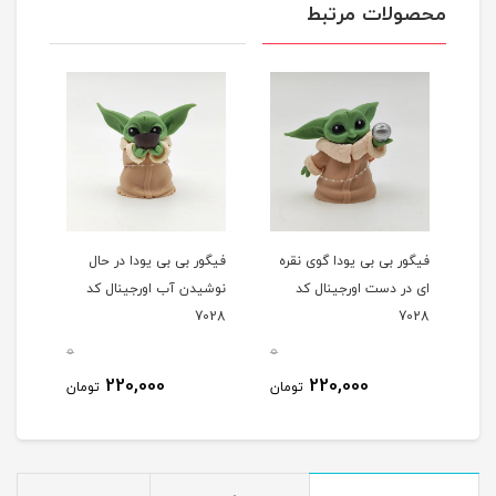
محصولات مرتبط
ز
فیگور بی بی یودا گوی نقره
فیگور بی بی یودا در حال
ای در دست اورجینال کد
نوشیدن آب اورجینال کد
7028
7028
0
0
0
220,000
220,000
مان
تومان
تومان