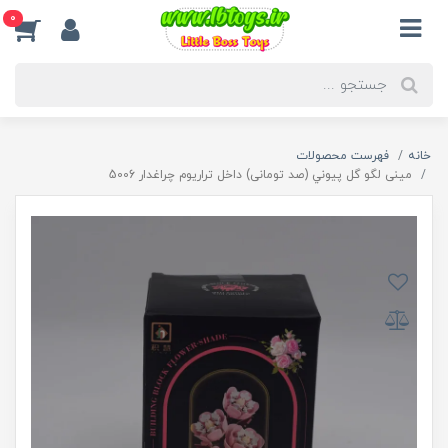
0
خانه
فهرست محصولات
مینی لگو گل پیوني (صد تومانی) داخل تراریوم چراغدار 5006