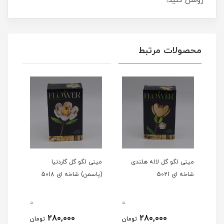
روشن کنید!
محصولات مرتبط
مینی لگو گل لاله هلندی
مینی لگو گل گاردنیا
مینی
شاخه ای 5021
(یاسمن) شاخه ای 5018
شاخه 
0
0
0
280,000
280,000
مان
تومان
تومان