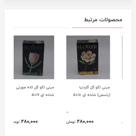
محصولات مرتبط
مینی لگو گل گاردنیا
مینی لگو گل لاله صورتی
مینی
(یاسمن) شاخه ای 5018
شاخه ای 5017
ای 5012
0
0
0
280,000
280,000
مان
تومان
تومان