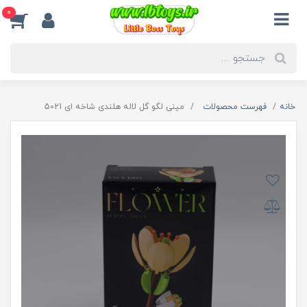
0
خانه
فهرست محصولات
مینی لگو گل لاله هلندی شاخه ای 5021