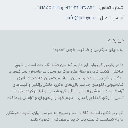
شماره تماس:
023-32236813 و 09198551429
آدرس ایمیل:
info@lbtoys.ir
درباره ما
به دنیای سرگرمی و خلاقیت خوش آمدید!
ما در رئیس کوچولو باور داریم که سن فقط یک عدد است و شوقِ
ساختن، کشف کردن و خلق هنر، هرگز در وجود ما خاموش نمی‌شود. با
تمرکز بر گلچینی از محبوب‌ترین و باکیفیت‌ترین ماکت‌های فلزی
کلکسیونی، لگوهای جذاب، بازی‌های فکری چالش‌برانگیز و کیت‌های
آرامش‌بخش نقاشی الماسی و آبرنگی، فضایی را فراهم کرده‌ایم تا هر
کسی – از کودک تا بزرگسال – سهم خود را از هیجان و آرامش پیدا کند.
تنوع بی‌نظیر، اصالت کالا و ارسال سریع به سراسر ایران، تعهد همیشگی
ما به شماست تا لذت یک خرید بی‌دغدغه را تجربه کنید.