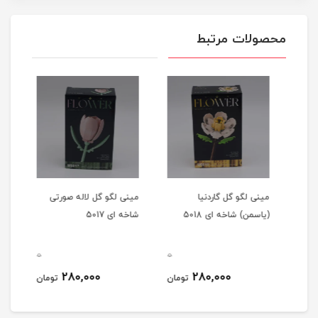
محصولات مرتبط
مینی لگو گل گاردنیا
مینی لگو گل لاله صورتی
مینی
(یاسمن) شاخه ای 5018
شاخه ای 5017
ای 5012
0
0
0
280,000
280,000
مان
تومان
تومان