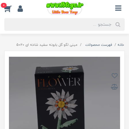
0
خانه
فهرست محصولات
مینی لگو گل بابونه سفید شاخه ای 5020