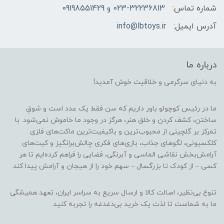
شماره تماس:
023-32236813 و 09198551429
آدرس ایمیل:
info@lbtoys.ir
درباره ما
به دنیای سرگرمی و خلاقیت خوش آمدید!
ما در رئیس کوچولو باور داریم که سن فقط یک عدد است و شوقِ
ساختن، کشف کردن و خلق هنر، هرگز در وجود ما خاموش نمی‌شود. با
تمرکز بر گلچینی از محبوب‌ترین و باکیفیت‌ترین ماکت‌های فلزی
کلکسیونی، لگوهای جذاب، بازی‌های فکری چالش‌برانگیز و کیت‌های
آرامش‌بخش نقاشی الماسی و آبرنگی، فضایی را فراهم کرده‌ایم تا هر
کسی – از کودک تا بزرگسال – سهم خود را از هیجان و آرامش پیدا کند.
تنوع بی‌نظیر، اصالت کالا و ارسال سریع به سراسر ایران، تعهد همیشگی
ما به شماست تا لذت یک خرید بی‌دغدغه را تجربه کنید.