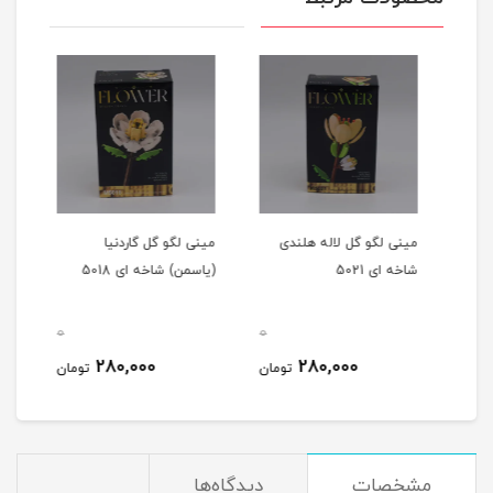
مینی لگو گل لاله هلندی
مینی لگو گل گاردنیا
مینی
شاخه ای 5021
(یاسمن) شاخه ای 5018
شاخه 
0
0
0
280,000
280,000
مان
تومان
تومان
مشخصات
دیدگاه‌ها