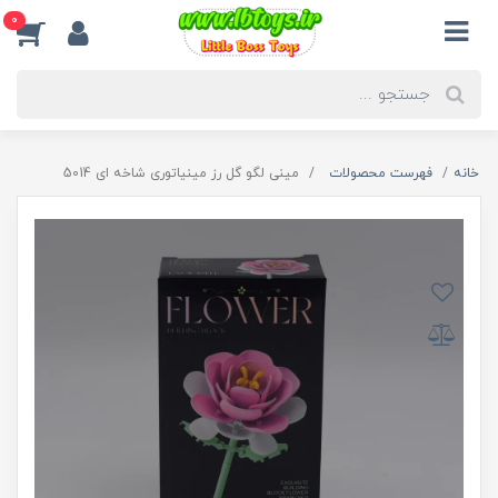
0
خانه
فهرست محصولات
مینی لگو گل رز مینیاتوری شاخه ای 5014