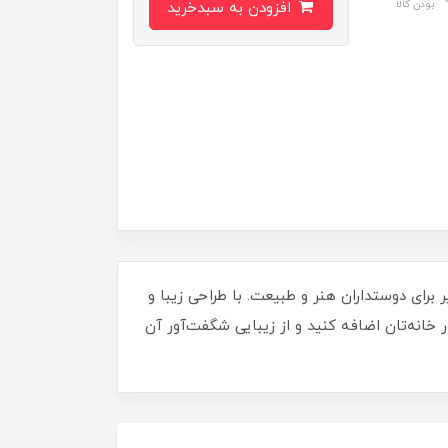
بودن کالا
افزودن به سبدخرید
 آمدید! مینی لگو گل آفتابگردان داخل تراریوم چراغدار 5007، هدیه‌ای بی‌نظیر برای دوستداران هنر و طبیعت. با طراحی زیبا و
انه‌تان اضافه کنید و از زیبایی شگفت‌آور آن