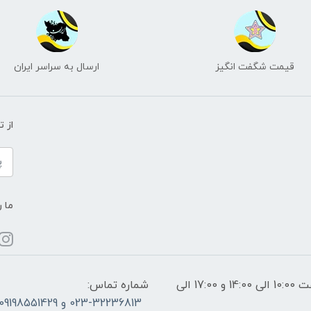
قیمت شگفت انگیز
ارسال به سراسر ایران
از 
ما ر
ساعات پاسخگویی: فقط روزهای غیر تعطیل از ساعت 10:00 الی 14:00 و 17:00 الی
شماره تماس:
023-32236813 و 09198551429