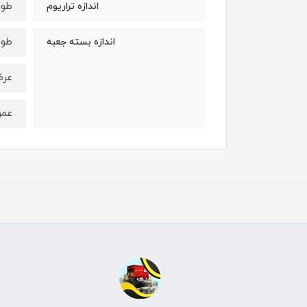
طول : 10 
اندازه تراریوم
طول : 9 
اندازه بسته جعبه
عرض: 9 س
عمق : 12 