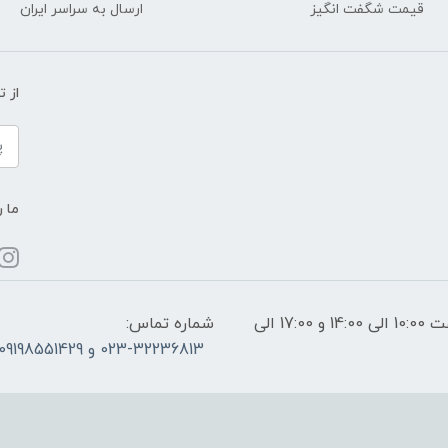
قیمت شگفت انگیز
ارسال به سراسر ایران
از 
ما ر
ساعات پاسخگویی: فقط روزهای غیر تعطیل از ساعت 10:00 الی 14:00 و 17:00 الی
شماره تماس:
023-32236813 و 09198551429