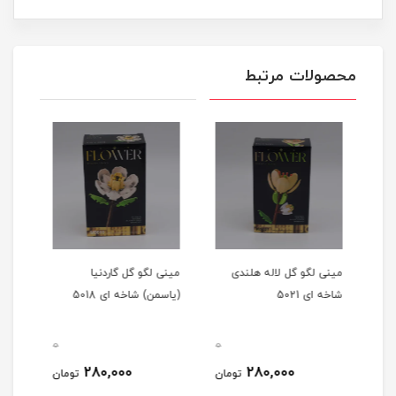
محصولات مرتبط
مینی لگو گل لاله هلندی
مینی لگو گل گاردنیا
مینی
شاخه ای 5021
(یاسمن) شاخه ای 5018
شاخه 
0
0
0
280,000
280,000
مان
تومان
تومان