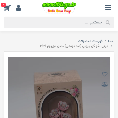
0
خانه
فهرست محصولات
مینی لگو گل پیوني (صد تومانی) داخل تراریوم 3121