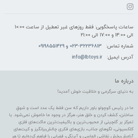
ساعات پاسخگویی: فقط روزهای غیر تعطیل از ساعت 10:00
الی 14:00 و 17:00 الی 21:00
شماره تماس:
023-32236813 و 09198551429
آدرس ایمیل:
info@lbtoys.ir
درباره ما
به دنیای سرگرمی و خلاقیت خوش آمدید!
ما در رئیس کوچولو باور داریم که سن فقط یک عدد است و شوقِ
ساختن، کشف کردن و خلق هنر، هرگز در وجود ما خاموش نمی‌شود. با
تمرکز بر گلچینی از محبوب‌ترین و باکیفیت‌ترین ماکت‌های فلزی
کلکسیونی، لگوهای جذاب، بازی‌های فکری چالش‌برانگیز و کیت‌های
آرامش‌بخش نقاشی الماسی و آبرنگی، فضایی را فراهم کرده‌ایم تا هر