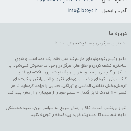
شماره تماس:
023-32236813 و 09198551429
آدرس ایمیل:
info@lbtoys.ir
درباره ما
به دنیای سرگرمی و خلاقیت خوش آمدید!
ما در رئیس کوچولو باور داریم که سن فقط یک عدد است و شوقِ
ساختن، کشف کردن و خلق هنر، هرگز در وجود ما خاموش نمی‌شود. با
تمرکز بر گلچینی از محبوب‌ترین و باکیفیت‌ترین ماکت‌های فلزی
کلکسیونی، لگوهای جذاب، بازی‌های فکری چالش‌برانگیز و کیت‌های
آرامش‌بخش نقاشی الماسی و آبرنگی، فضایی را فراهم کرده‌ایم تا هر
کسی – از کودک تا بزرگسال – سهم خود را از هیجان و آرامش پیدا کند.
تنوع بی‌نظیر، اصالت کالا و ارسال سریع به سراسر ایران، تعهد همیشگی
ما به شماست تا لذت یک خرید بی‌دغدغه را تجربه کنید.