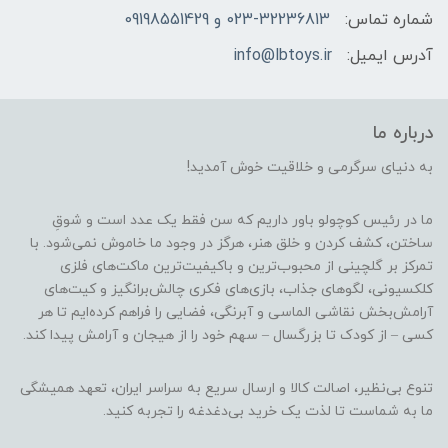
شماره تماس:
023-32236813 و 09198551429
آدرس ایمیل:
info@lbtoys.ir
درباره ما
به دنیای سرگرمی و خلاقیت خوش آمدید!
ما در رئیس کوچولو باور داریم که سن فقط یک عدد است و شوقِ
ساختن، کشف کردن و خلق هنر، هرگز در وجود ما خاموش نمی‌شود. با
تمرکز بر گلچینی از محبوب‌ترین و باکیفیت‌ترین ماکت‌های فلزی
کلکسیونی، لگوهای جذاب، بازی‌های فکری چالش‌برانگیز و کیت‌های
آرامش‌بخش نقاشی الماسی و آبرنگی، فضایی را فراهم کرده‌ایم تا هر
کسی – از کودک تا بزرگسال – سهم خود را از هیجان و آرامش پیدا کند.
تنوع بی‌نظیر، اصالت کالا و ارسال سریع به سراسر ایران، تعهد همیشگی
ما به شماست تا لذت یک خرید بی‌دغدغه را تجربه کنید.