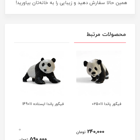
همین حالا سفارش دهید و زیبایی را به خانه‌تان بیاورید!
محصولات مرتبط
فیگور پاندا 025011
فیگور پاندا ایستاده 149011
0
0
240,000
تومان
590,000
مان
تومان