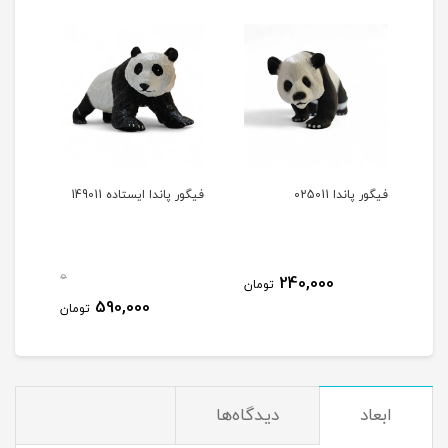
فیگور پاندا 025011
فیگور پاندا ایستاده 149011
0
240,000
تومان
590,000
تومان
ابعاد
دیدگاه‌ها