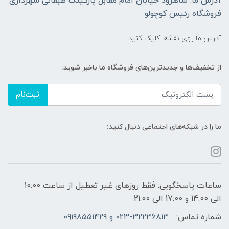
آدرس ما: شاهرود خیابان امام مقابل پارکینگ طبقاتی شهرداری
فروشگاه رئیس کوچولو
آدرس ما روی نقشه: کلیک کنید
از تخفیف‌ها و جدیدترین‌های فروشگاه ما باخبر شوید:
ثبت‌نام
ما را در شبکه‌های اجتماعی دنبال کنید:
ساعات پاسخگویی: فقط روزهای غیر تعطیل از ساعت 10:00
الی 14:00 و 17:00 الی 21:00
شماره تماس:
023-32236813 و 09198551429