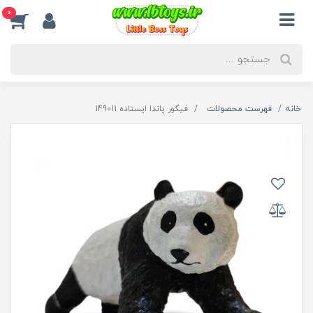
0
خانه
فهرست محصولات
فیگور پاندا ایستاده 149011