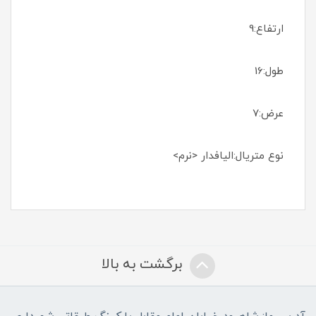
ارتفاع:9
طول:16
عرض:7
نوع متریال:الیافدار <نرم>
برگشت به بالا