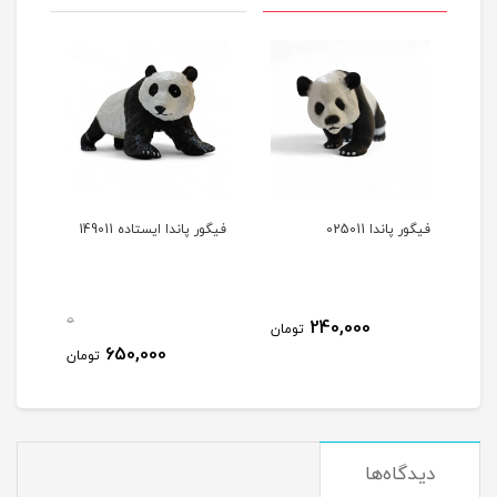
فیگور پاندا 025011
فیگور پاندا ایستاده 149011
0
240,000
تومان
650,000
تومان
دیدگاه‌ها