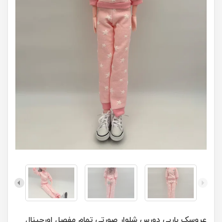
عروسک باربی دورس شلوار صورتی تمام مفصل اورجینال