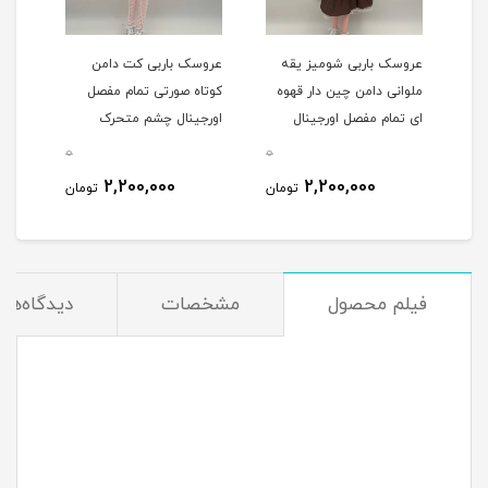
عروسک باربی شومیز یقه
عروسک باربی کت دامن
عروس
فصل
ملوانی دامن چین دار قهوه
کوتاه صورتی تمام مفصل
قهوه
ای تمام مفصل اورجینال
اورجینال چشم متحرک
مفصل
چشم متحرک موزیکال
موزیکال 60سانت کد 124/60
0
0
0
60سانت کد 124/60
4/60
2,200,000
2,200,000
مان
تومان
تومان
فیلم محصول
مشخصات
دیدگاه‌ها