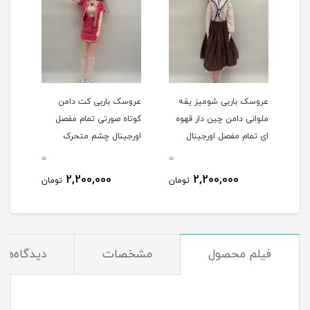
ر
عروسک باربی شومیز یقه
عروسک باربی کت دامن
عروس
ال
ملوانی دامن چین دار قهوه
کوتاه صورتی تمام مفصل
قهوه
ای تمام مفصل اورجینال
اورجینال چشم متحرک
مفصل
چشم متحرک موزیکال
موزیکال 60سانت کد 124/60
0
0
مان
60سانت کد 124/60
4/60
2,200,000
2,200,000
تومان
تومان
فیلم محصول
مشخصات
دیدگاه‌ها